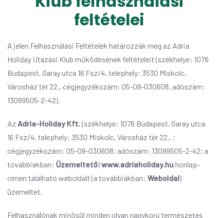
Klub felhasználási
feltételei
A jelen Felhasználási Feltételek határozzák meg az Adria
Holiday Utazási Klub működésének feltételeit (székhelye: 1076
Budapest, Garay utca 16 Fsz/4, telephely: 3530 Miskolc,
Városház tér 22., cégjegyzékszám: 05-09-030608, adószám:
13099505-2-42).
Az
Adria-Holiday Kft.
(székhelye: 1076 Budapest, Garay utca
16 Fsz/4, telephely: 3530 Miskolc, Városház tér 22., ;
cégjegyzékszám: 05-09-030608; adószám: 13099505-2-42; a
továbbiakban:
Üzemeltető
)
www.adriaholiday.hu
honlap-
címen található weboldalt (a továbbiakban:
Weboldal
)
üzemeltet.
Felhasználónak minősül minden olyan nagykorú természetes