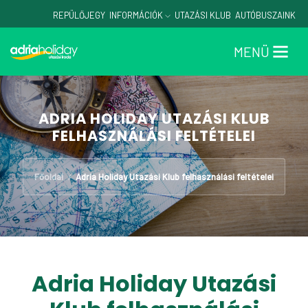
REPÜLŐJEGY
INFORMÁCIÓK
UTAZÁSI KLUB
AUTÓBUSZAINK
MENÜ
ADRIA HOLIDAY UTAZÁSI KLUB
FELHASZNÁLÁSI FELTÉTELEI
Főoldal
Adria Holiday Utazási Klub felhasználási feltételei
/
Adria Holiday Utazási