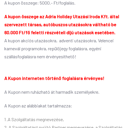
A kupon összege: 5000.- Ft/foglalás.
A kupon összege az Adria Holiday Utazási Iroda Kft. által
szervezett társas, autóbuszos utazásokra váltható be
60.000 Ft/fő feletti részvételi díjú utazások esetében.
A kupon akciós utazásokra, adventi utazásokra, Velencei
karnevál programokra, repülőjegy foglalásra, egyéni
szállásfoglalásra nem érvényesíthető!
A Kupon interneten történő foglalásra érvényes!
A Kupon nem ruházható át harmadik személyekre.
A Kupon az alábbiakat tartalmazza:
1 .A Szolgáltatás megnevezése,
2. A Szolgáltatást nyújtó Partner megnevezése, a Szolgáltatás