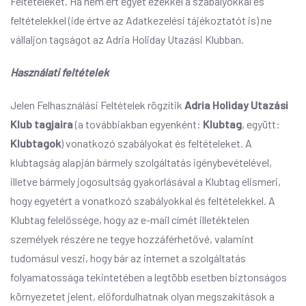
Feltételeket. Ha nem ért egyet ezekkel a szabályokkal és
feltételekkel (ide értve az Adatkezelési tájékoztatót is) ne
vállaljon tagságot az Adria Holiday Utazási Klubban.
Használati feltételek
Jelen Felhasználási Feltételek rögzítik
Adria Holiday Utazási
Klub tagjaira
(a továbbiakban egyenként:
Klubtag
, együtt:
Klubtagok
) vonatkozó szabályokat és feltételeket. A
klubtagság alapján bármely szolgáltatás igénybevételével,
illetve bármely jogosultság gyakorlásával a Klubtag elismeri,
hogy egyetért a vonatkozó szabályokkal és feltételekkel. A
Klubtag felelőssége, hogy az e-mail címét illetéktelen
személyek részére ne tegye hozzáférhetővé, valamint
tudomásul veszi, hogy bár az internet a szolgáltatás
folyamatossága tekintetében a legtöbb esetben biztonságos
környezetet jelent, előfordulhatnak olyan megszakítások a