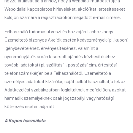
hozzájárulását adja ahhoz, hogy a Weboldal működtetője a
Weboldallal kapcsolatos hírleveleket, akcióikat, értesítéseket
küldjön számára a regisztrációkor megadott e-mail címére.
Felhasználó tudomásul veszi és hozzájárul ahhoz, hogy
Üzemeltető bizonyos Akciók esetén kedvezmények (pl. kupon)
igénybevételéhez, érvényesítéséhez, valamint a
nyereményjáték során kisorsolt ajándék kézbesítéséhez
további adatokat (pl. szállítási-, postázási cím, értesítési
telefonszám) kérjen be a Felhasználótól. Üzemeltető a
személyes adatokat kizárólag saját célból használhatja fel, az
Adatkezelési szabályzatban foglaltaknak megfelelően, azokat
harmadik személyeknek csak jogszabályi vagy hatósági
kötelezés esetén adja át!
A Kupon használata