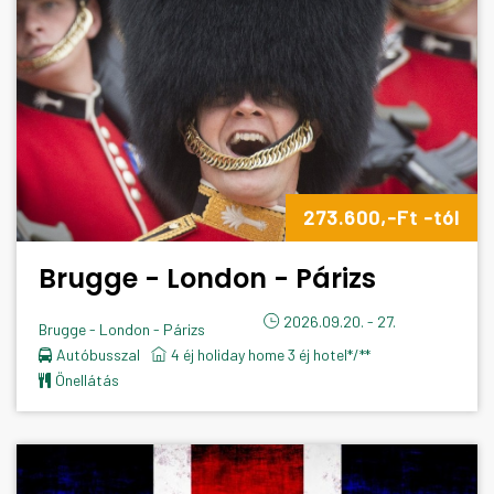
273.600,-Ft -tól
Brugge - London - Párizs
2026.09.20. - 27.
Brugge - London - Párizs
Autóbusszal
4 éj holiday home 3 éj hotel*/**
önellátás