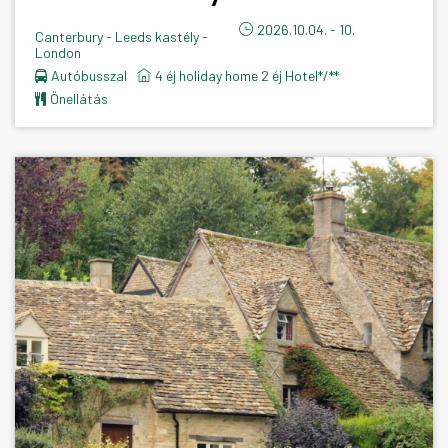
2026.10.04. - 10.
Canterbury - Leeds kastély -
London
Autóbusszal
4 éj holiday home 2 éj Hotel*/**
önellátás