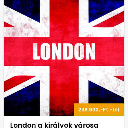
239.600,-Ft -tól
London a királyok városa