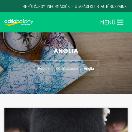
REPÜLŐJEGY
INFORMÁCIÓK
UTAZÁSI KLUB
AUTÓBUSZAINK
MENÜ
ANGLIA
Főoldal
Körutazások
Anglia
/
/