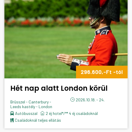
296.600,-Ft -tól
Hét nap alatt London körül
2026.10.18. - 24.
Brüsszel - Canterbury -
Leeds kastély - London
Autóbusszal
2 éj hotel*/** 4 éj családoknál
családoknál teljes ellátás