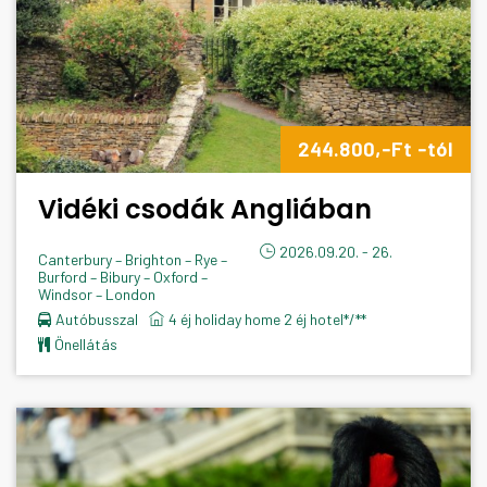
244.800,-Ft -tól
Vidéki csodák Angliában
2026.09.20. - 26.
Canterbury – Brighton – Rye –
Burford – Bibury – Oxford –
Windsor – London
Autóbusszal
4 éj holiday home 2 éj hotel*/**
önellátás