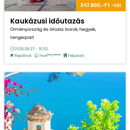
347.900,-Ft -tól
Kaukázusi időutazás
Örményország és Grúzia: borok, hegyek,
tengerpart
2026.09.27. - 10.02.
Repülővel
Hoel***/*****
félpanzió