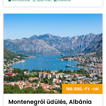
189.900,-Ft -tól
Montenegrói üdülés, Albánia