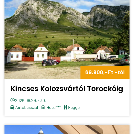
69.900,-Ft -tól
Kincses Kolozsvártól Torockóig
2026.08.29. - 30.
Autóbusszal
Hotel***
reggeli