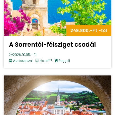
249.800,-Ft -tól
A Sorrentói-félsziget csodái
2026.10.05. - 11.
Autóbusszal
Hotel***
reggeli