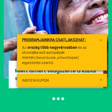
×
PROGRAMJAINKRA CSATLAKOZHAT:
Az
ország több nagyvárosában
és az
útvonalba eső autópályák
mentén
(benzinkutak, pihenőhelyek)
egyeztetés szerint.
Miért ismert világszerte a kubai
szivar?
×
INGYEN KUPON