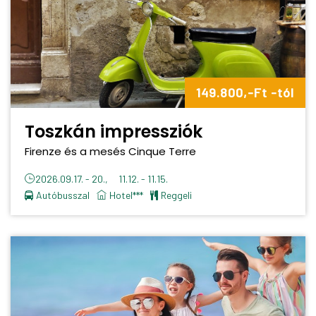
149.800,-Ft -tól
Toszkán impressziók
Firenze és a mesés Cinque Terre
2026.09.17. - 20., 11.12. - 11.15.
Autóbusszal
Hotel***
reggeli