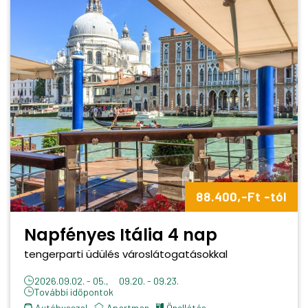
88.400,-Ft -tól
Napfényes Itália 4 nap
tengerparti üdülés városlátogatásokkal
2026.09.02. - 05., 09.20. - 09.23.
További időpontok
Autóbusszal
apartman
önellátás