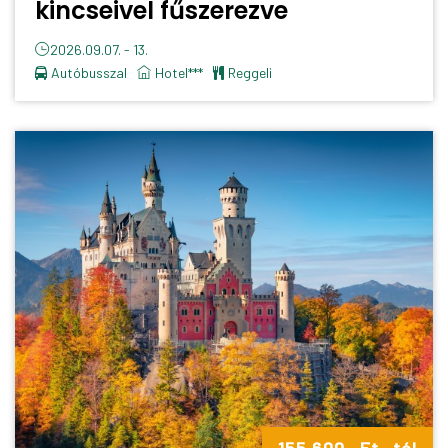
kincseivel fűszerezve
2026.09.07. - 13.
Autóbusszal
Hotel***
reggeli
155.600,-Ft -tól