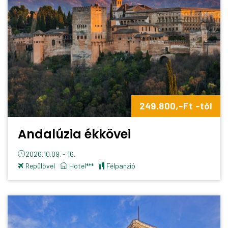
249.800,-Ft -tól
Andalúzia ékkövei
2026.10.09. - 16.
Repülővel
Hotel***
félpanzió