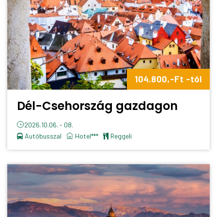
104.800,-Ft -tól
Dél-Csehország gazdagon
2026.10.06. - 08.
Autóbusszal
Hotel***
reggeli