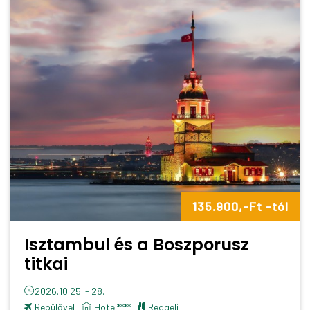
135.900,-Ft -tól
Isztambul és a Boszporusz
titkai
2026.10.25. - 28.
Repülővel
Hotel****
reggeli