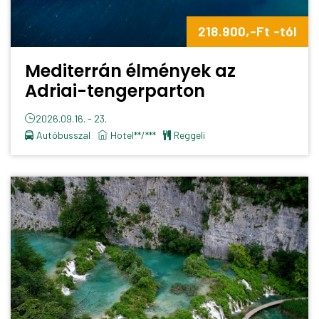
218.900,-Ft -tól
Mediterrán élmények az
Adriai-tengerparton
2026.09.16. - 23.
Autóbusszal
Hotel**/***
reggeli