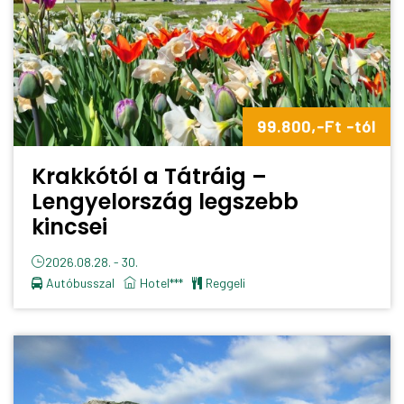
99.800,-Ft -tól
Krakkótól a Tátráig –
Lengyelország legszebb
kincsei
2026.08.28. - 30.
Autóbusszal
Hotel***
reggeli