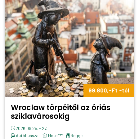
99.800,-Ft -tól
Wroclaw törpéitől az óriás
sziklavárosokig
2026.09.25. - 27.
Autóbusszal
Hotel***
reggeli