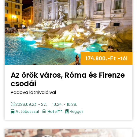
174.800,-Ft -tól
Az örök város, Róma és Firenze
csodái
Padova látnivalóival
2026.09.23. - 27., 10.24. - 10.28.
Autóbusszal
Hotel***
reggeli