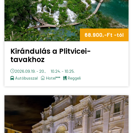
68.900,-Ft -tól
Kirándulás a Plitvicei-
tavakhoz
2026.09.19. - 20., 10.24. - 10.25.
Autóbusszal
Hotel***
reggeli