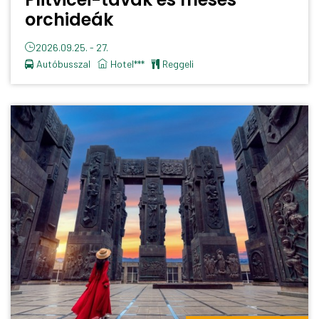
orchideák
2026.09.25. - 27.
Autóbusszal
Hotel***
reggeli