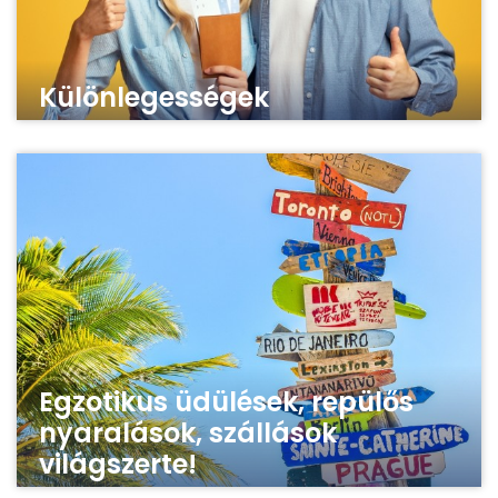
Különlegességek
Egzotikus üdülések, repülős
nyaralások, szállások
világszerte!