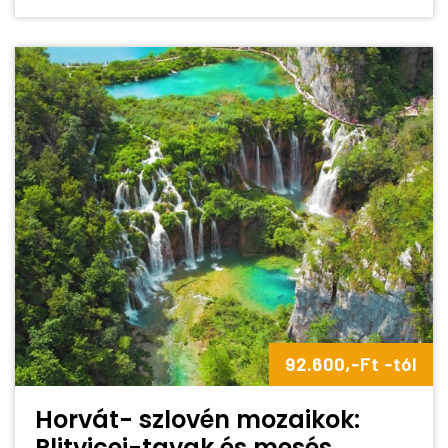
92.600,-Ft -tól
Horvát- szlovén mozaikok:
Plitvicei-tavak és mesés