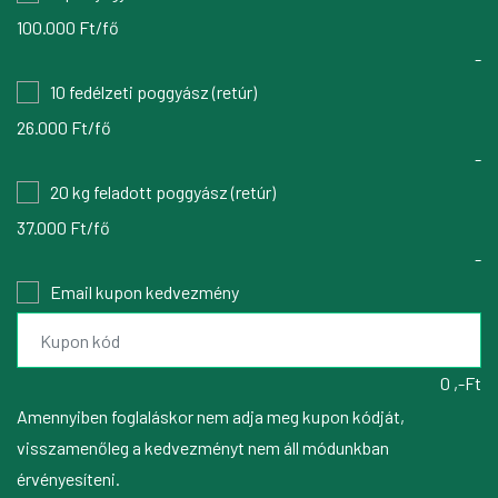
100.000 Ft/fő
-
10 fedélzeti poggyász (retúr)
26.000 Ft/fő
-
20 kg feladott poggyász (retúr)
37.000 Ft/fő
-
Email kupon kedvezmény
0 ,-Ft
Amennyiben foglaláskor nem adja meg kupon kódját,
visszamenőleg a kedvezményt nem áll módunkban
érvényesíteni.