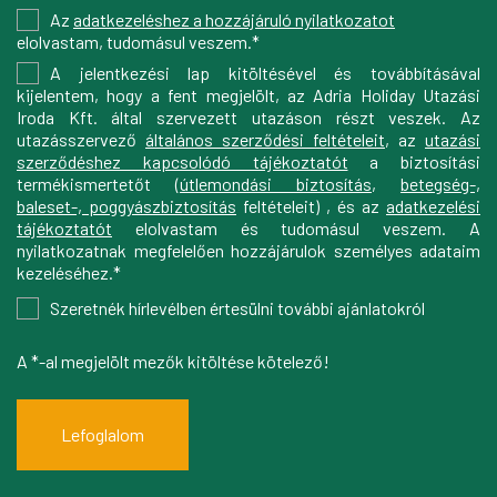
Az
adatkezeléshez a hozzájáruló nyilatkozatot
elolvastam, tudomásul veszem.*
A jelentkezési lap kitöltésével és továbbításával
kijelentem, hogy a fent megjelölt, az Adria Holiday Utazási
Iroda Kft. által szervezett utazáson részt veszek. Az
utazásszervező
általános szerződési feltételeit
, az
utazási
szerződéshez kapcsolódó tájékoztatót
a biztosítási
termékismertetőt (
útlemondási biztosítás
,
betegség-,
baleset-, poggyászbiztosítás
feltételeit) , és az
adatkezelési
tájékoztatót
elolvastam és tudomásul veszem. A
nyilatkozatnak megfelelően hozzájárulok személyes adataim
kezeléséhez.*
Szeretnék hírlevélben értesülni további ajánlatokról
A *-al megjelölt mezők kitöltése kötelező!
Lefoglalom