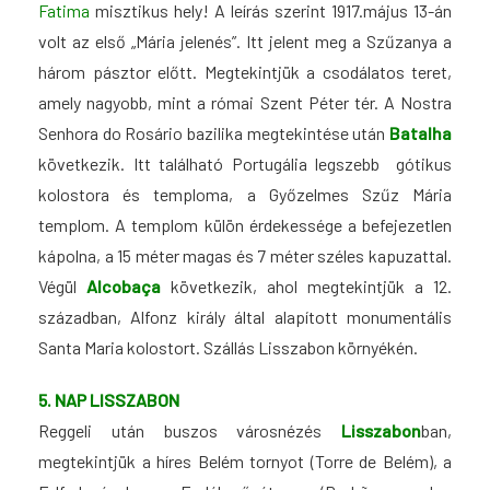
Fatima
misztikus hely! A leírás szerint 1917.május 13-án
volt az első „Mária jelenés”. Itt jelent meg a Szűzanya a
három pásztor előtt. Megtekintjük a csodálatos teret,
amely nagyobb, mint a római Szent Péter tér. A Nostra
Senhora do Rosário bazilika megtekintése után
Batalha
következik. Itt található Portugália legszebb gótikus
kolostora és temploma, a Győzelmes Szűz Mária
templom. A templom külön érdekessége a befejezetlen
kápolna, a 15 méter magas és 7 méter széles kapuzattal.
Végül
Alcobaça
következik, ahol megtekintjük a 12.
században, Alfonz király által alapított monumentális
Santa Maria kolostort. Szállás Lisszabon környékén.
5. NAP LISSZABON
Reggeli után buszos városnézés
Lisszabon
ban,
megtekintjük a híres Belém tornyot (Torre de Belém), a