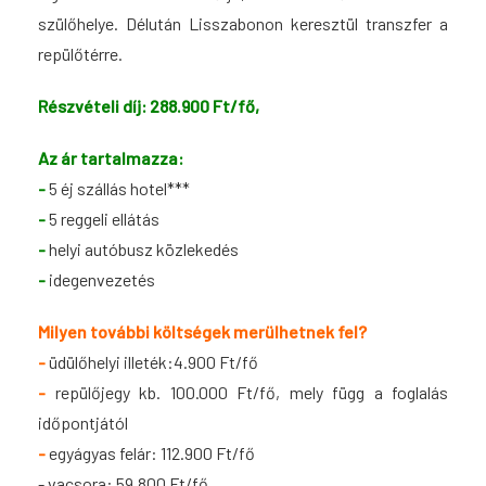
szülőhelye. Délután Lisszabonon keresztül transzfer a
repülőtérre.
Részvételi díj: 288.900 Ft/fő,
Az ár tartalmazza:
-
5 éj szállás hotel***
-
5 reggeli ellátás
-
helyi autóbusz közlekedés
-
idegenvezetés
Milyen további költségek merülhetnek fel?
-
üdülőhelyi illeték:4.900 Ft/fő
-
repülőjegy kb. 100.000 Ft/fő, mely függ a foglalás
időpontjától
-
egyágyas felár: 112.900 Ft/fő
- vacsora: 59.800 Ft/fő