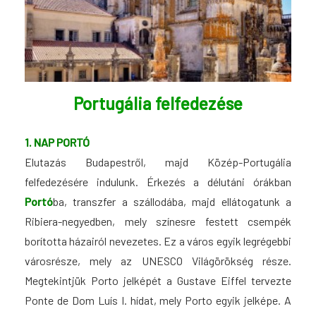
Portugália felfedezése
1. NAP PORTÓ
Elutazás Budapestről, majd Közép-Portugália
felfedezésére indulunk. Érkezés a délutáni órákban
Portó
ba, transzfer a szállodába, majd ellátogatunk a
Ribiera-negyedben, mely színesre festett csempék
borította házairól nevezetes. Ez a város egyik legrégebbi
városrésze, mely az UNESCO Világörökség része.
Megtekintjük Porto jelképét a Gustave Eiffel tervezte
Ponte de Dom Luís I. hídat, mely Porto egyik jelképe. A