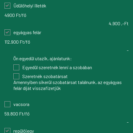
Üdülőhelyi illeték
4900 Ft/fő
4.900 ,-Ft
egyágyas felár
112.900 Ft/fő
-
Ön egyedül utazik, ajánlatunk:
Egyedül szeretnék lenni a szobában
Szeretnék szobatársat
Amennyiben sikerül szobatársat találnunk, az egyágyas
felár díját visszafizetjük
vacsora
59.800 Ft/fő
-
repülőjegy