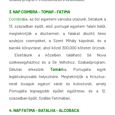
3. NAP COIMBRA - TOMAR - FATIMA
Coimbrá
ba, az ősi egyetemi városba utazunk. Sétálunk a
13. században épült, első portugál egyetem falain belül,
megtekintjük a dísztermet, a falakat díszítő híres
azulejos csempéket, a Szent Mihály kápolnát, és a
barokk könyvtárat, ahol közel 300.000 kötetet őriznek.
Elsétálunk a közelben található Sé Nova
székesegyházhoz és a Sé Velhohoz. Szabadprogram.
Délután érkezünk
Tomár
ba, Portugália egyik
leglátványosabb helyszínére. Megtekintjük a Krisztus-
rendi lovagok egykori várát és kolostorát, amely
Portugália legnagyobb épület együttese, és a 12.
században épült. Szállás Fatimában.
4. NAP FATIMA - BATALHA - ALCOBACA