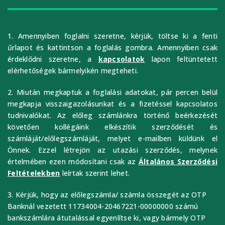
1. Amennyiben foglalni szeretne, kérjük, töltse ki a fenti
űrlapot és kattintson a foglalás gombra. Amennyiben csak
érdeklődni szeretne, a
kapcsolatok
lapon feltüntetett
elérhetőségek bármelyikén megteheti.
2. Miután megkaptuk a foglalási adatokat, pár percen belül
megkapja visszaigazolásunkat és a fizetéssel kapcsolatos
tudnivalókat. Az előleg számlánkra történő beérkezését
követően kollégáink elkészítik szerződését és
számláját/előlegszámláját, melyet e-mailben küldünk el
Önnek. Ezzel létrejön az utazási szerződés, melynek
értelmében ezen módosítani csak az
Általános Szerződési
Feltételekben
leírtak szerint lehet.
3. Kérjük, hogy az előlegszámla/ számla összegét az OTP
Banknál vezetett 11734004-20467221-00000000 számú
bankszámlára átutalással egyenlítse ki, vagy bármely OTP