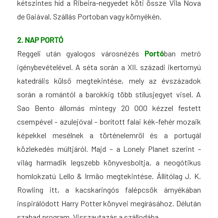
kétszintes híd a Ribeira-negyedet köti össze Vila Nova
de Gaiával. Szállás Portoban vagy környékén.
2. NAP PORTÓ
Reggeli után gyalogos városnézés
Portó
ban metró
igénybevételével. A séta során a XII. századi ikertornyú
katedrális külső megtekintése, mely az évszázadok
során a romántól a barokkig több stílusjegyet visel. A
Sao Bento állomás mintegy 20 000 kézzel festett
csempével - azulejóval - borított falai kék-fehér mozaik
képekkel mesélnek a történelemről és a portugál
közlekedés múltjáról. Majd – a Lonely Planet szerint -
világ harmadik legszebb könyvesboltja, a neogótikus
homlokzatú Lello & Irmão megtekintése. Állítólag J. K.
Rowling itt, a kacskaringós falépcsők árnyékában
inspirálódott Harry Potter könyvei megírásához. Délután
szabad program. Visszautazás a szállodába.