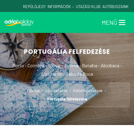
REPÜLŐJEGY
INFORMÁCIÓK
UTAZÁSI KLUB
AUTÓBUSZAINK
MENÜ
PORTUGÁLIA FELFEDEZÉSE
Porto - Coimbra - Tomar - Fatima - Batalha - Alcobaca -
Lisszabon - Cabo da Roca
Főoldal
Körutazások
Különlegességek
/
/
/
Portugália felfedezése