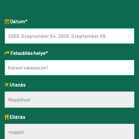
Dátum*
Felszállás helye*
Utazás
Ellátás