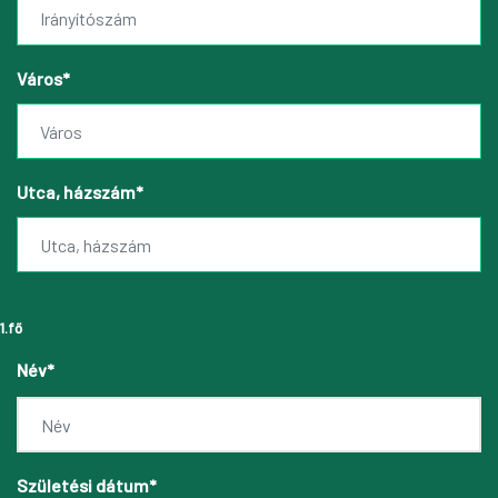
Város*
Utca, házszám*
1.fő
Név*
Születési dátum*