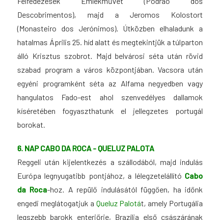
Felfedezések Emlékművét (Podrão dos
Descobrimentos), majd a Jeromos Kolostort
(Monasteiro dos Jerónimos). Útközben elhaladunk a
hatalmas Április 25. híd alatt és megtekintjük a túlparton
álló Krisztus szobrot. Majd belvárosi séta után rövid
szabad program a város központjában. Vacsora után
egyéni programként séta az Alfama negyedben vagy
hangulatos Fado-est ahol szenvedélyes dallamok
kíséretében fogyaszthatunk el jellegzetes portugál
borokat.
6. NAP CABO DA ROCA - QUELUZ PALOTA
Reggeli után kijelentkezés a szállodából, majd indulás
Európa legnyugatibb pontjához, a lélegzetelállító
Cabo
da Roca
-hoz. A repülő indulásától függően, ha időnk
engedi meglátogatjuk a
Queluz Palotá
t, amely Portugália
legszebb barokk enteriőrje, Brazília első császárának