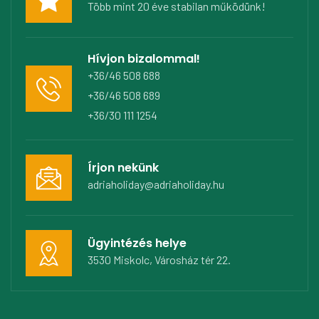
Több mint 20 éve stabilan működünk!
Hívjon bizalommal!
+36/46 508 688
+36/46 508 689
+36/30 111 1254
Írjon nekünk
adriaholiday@adriaholiday.hu
Ügyintézés helye
3530 Miskolc, Városház tér 22.