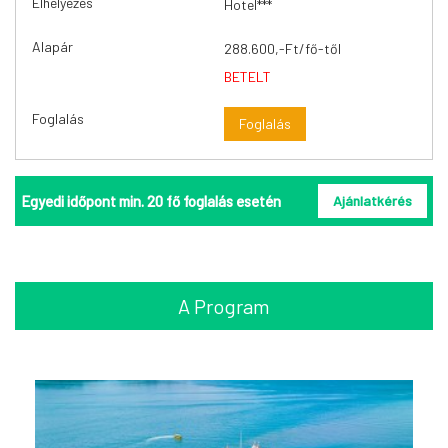
Hotel***
288.600,-Ft/fő-től
BETELT
Foglalás
Egyedi időpont min. 20 fő foglalás esetén
Ajánlatkérés
A Program