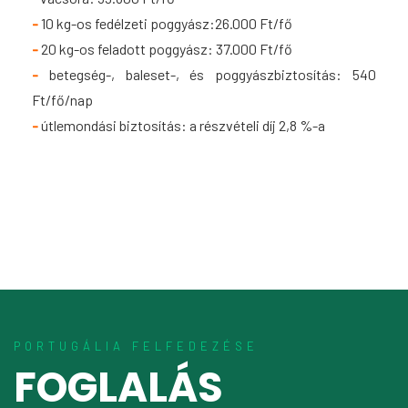
-
10 kg-os fedélzeti poggyász:26.000 Ft/fő
-
20 kg-os feladott poggyász: 37.000 Ft/fő
-
betegség-, baleset-, és poggyászbiztosítás: 540
Ft/fő/nap
-
útlemondási biztosítás: a részvételi díj 2,8 %-a
PORTUGÁLIA FELFEDEZÉSE
FOGLALÁS