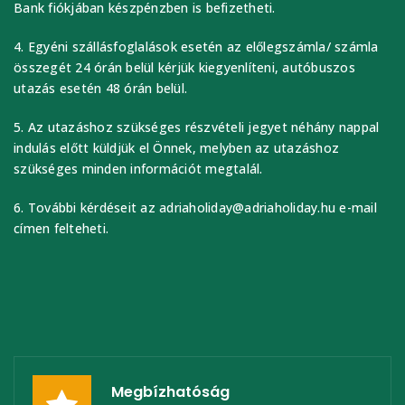
Bank fiókjában készpénzben is befizetheti.
4. Egyéni szállásfoglalások esetén az előlegszámla/ számla
összegét 24 órán belül kérjük kiegyenlíteni, autóbuszos
utazás esetén 48 órán belül.
5. Az utazáshoz szükséges részvételi jegyet néhány nappal
indulás előtt küldjük el Önnek, melyben az utazáshoz
szükséges minden információt megtalál.
6. További kérdéseit az adriaholiday@adriaholiday.hu e-mail
címen felteheti.
Megbízhatóság