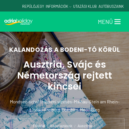
REPÜLŐJEGY
INFORMÁCIÓK
UTAZÁSI KLUB
AUTÓBUSZAINK
MENÜ
KALANDOZÁS A BODENI-TÓ KÖRÜL
Ausztria, Svájc és
Németország rejtett
kincsei
Mondsee-schaffhauseni vízesés-Mainau-Stein am Rhein-
Lindau-Freiburg-Dornbirn-Meersburg
Főoldal
Körutazások
Ausztria
/
/
/