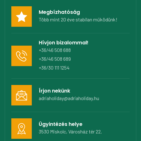
Megbízhatóság
Több mint 20 éve stabilan működünk!
Hívjon bizalommal!
+36/46 508 688
+36/46 508 689
+36/30 111 1254
Írjon nekünk
adriaholiday@adriaholiday.hu
Ügyintézés helye
3530 Miskolc, Városház tér 22.