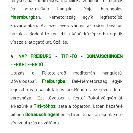
fénykorába – kiállítások, modellek, izgalmas történetek
és nosztalgikus hangulat.
Majd barangolás
Meersburg
ban, Németország egyik legfestőibb
kisvárosában. Az ezer éves vár és az ódon favázas
házak a Bodeni-tó mellett a késő középkorba repítik
vissza a látogatókat. Szállás.
4. NAP FREIBURG - TITI-TÓ - DONAUSCHINGEN
-
FEKETE-ERDŐ
Utazás a Fekete-erdő mediterrán hangulatú
„fővárosába”,
Freiburgba
. Dél-Német­or­szág egyik
legszebb városának látnivalói: Münster, ezeréves dóm,
városháza. Ezt követően a festői Pokol-völgyön át
érkezünk a
Titi-tóhoz
, séta a tóparton. Útban hazafelé
pihenő
Donauschingen
ben
, a híres Duna-forrásnál. Este
visszautazás a szállásra.