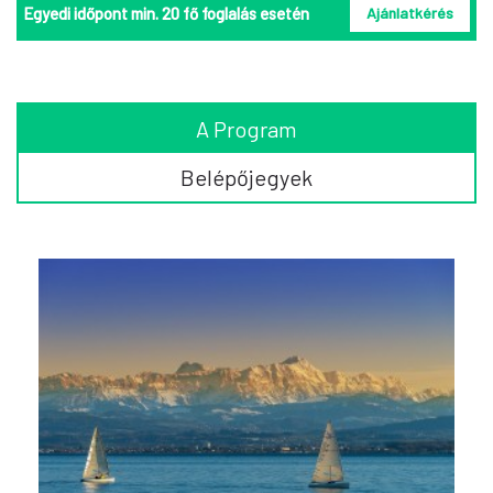
Egyedi időpont min. 20 fő foglalás esetén
Ajánlatkérés
A Program
Belépőjegyek