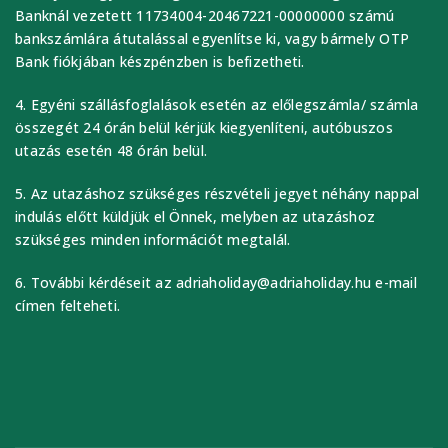
Banknál vezetett 11734004-20467221-00000000 számú
bankszámlára átutalással egyenlítse ki, vagy bármely OTP
Bank fiókjában készpénzben is befizetheti.
4. Egyéni szállásfoglalások esetén az előlegszámla/ számla
összegét 24 órán belül kérjük kiegyenlíteni, autóbuszos
utazás esetén 48 órán belül.
5. Az utazáshoz szükséges részvételi jegyet néhány nappal
indulás előtt küldjük el Önnek, melyben az utazáshoz
szükséges minden információt megtalál.
6. További kérdéseit az adriaholiday@adriaholiday.hu e-mail
címen felteheti.