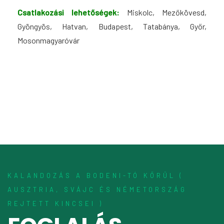
Csatlakozási lehetőségek:
Miskolc, Mezőkövesd,
Gyöngyös, Hatvan, Budapest, Tatabánya, Győr,
Mosonmagyaróvár
KALANDOZÁS A BODENI-TÓ KÖRÜL (
AUSZTRIA, SVÁJC ÉS NÉMETORSZÁG
REJTETT KINCSEI )