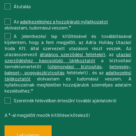
Átutalás
Az
adatkezeléshez a hozzájáruló nyilatkozatot
elolvastam, tudomásul veszem.*
A jelentkezési lap kitöltésével és továbbításával
kijelentem, hogy a fent megjelölt, az Adria Holiday Utazási
Iroda Kft. által szervezett utazáson részt veszek. Az
utazásszervező
általános szerződési feltételeit
, az
utazási
szerződéshez kapcsolódó tájékoztatót
a biztosítási
termékismertetőt (
útlemondási biztosítás
,
betegség-,
baleset-, poggyászbiztosítás
feltételeit) , és az
adatkezelési
tájékoztatót
elolvastam és tudomásul veszem. A
nyilatkozatnak megfelelően hozzájárulok személyes adataim
kezeléséhez.*
Szeretnék hírlevélben értesülni további ajánlatokról
A *-al megjelölt mezők kitöltése kötelező!
Lefoglalom