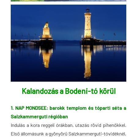
Kalandozás a Bodeni-tó körül
1. NAP MONDSEE: b
arokk templom és tóparti séta a
Salzkammerguti régióban
Indulás a kora reggeli órákban, utazás rövid pihenőkkel.
Első állomásunk a gyönyörű Salzkammerguti-tóvidéknél,