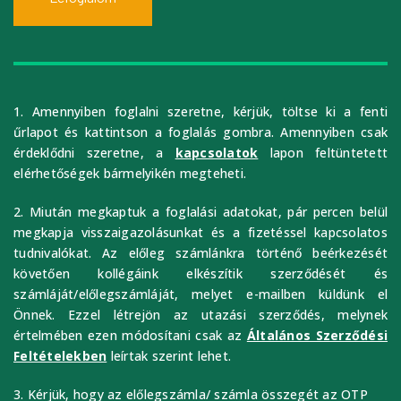
1. Amennyiben foglalni szeretne, kérjük, töltse ki a fenti
űrlapot és kattintson a foglalás gombra. Amennyiben csak
érdeklődni szeretne, a
kapcsolatok
lapon feltüntetett
elérhetőségek bármelyikén megteheti.
2. Miután megkaptuk a foglalási adatokat, pár percen belül
megkapja visszaigazolásunkat és a fizetéssel kapcsolatos
tudnivalókat. Az előleg számlánkra történő beérkezését
követően kollégáink elkészítik szerződését és
számláját/előlegszámláját, melyet e-mailben küldünk el
Önnek. Ezzel létrejön az utazási szerződés, melynek
értelmében ezen módosítani csak az
Általános Szerződési
Feltételekben
leírtak szerint lehet.
3. Kérjük, hogy az előlegszámla/ számla összegét az OTP