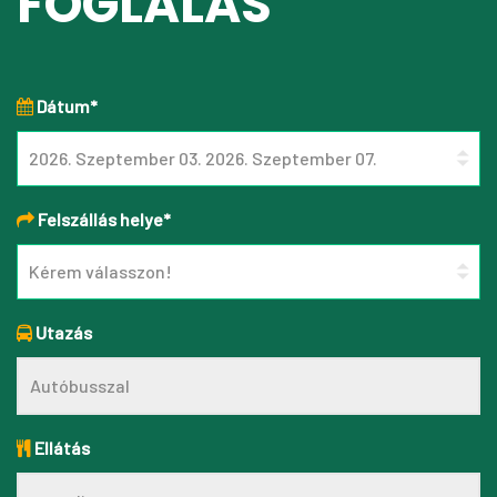
FOGLALÁS
Dátum*
Felszállás helye*
Utazás
Ellátás