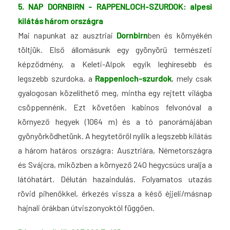
5. NAP DORNBIRN -
RAPPENLOCH-SZURDOK: alpesi
kilátás három országra
Mai napunkat az ausztriai
Dornbirn
ben és környékén
töltjük. Első állomásunk egy gyönyörű természeti
képződmény, a Keleti-Alpok egyik leghíresebb és
legszebb szurdoka, a
Rappenloch-szurdok
, mely csak
gyalogosan közelíthető meg, mintha egy rejtett világba
csöppennénk. Ezt követően kabinos felvonóval a
környező hegyek (1064 m) és a tó panorámájában
gyönyörködhetünk. A hegytetőről nyílik a legszebb kilátás
a három határos országra: Ausztriára, Németországra
és Svájcra,
miközben a környező 240 hegycsúcs uralja a
látóhatárt
. Délután hazaindulás. Folyamatos utazás
rövid pihenőkkel, érkezés vissza a késő éjjeli/másnap
hajnali órákban útviszonyoktól függően.