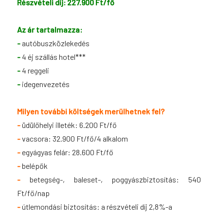
Részvételi díj: 227.900 Ft/fő
Az ár tartalmazza:
-
autóbuszközlekedés
-
4 éj szállás hotel***
-
4 reggeli
-
idegenvezetés
Milyen további költségek merülhetnek fel?
-
ü
dülőhelyi illeték: 6.200 Ft/fő
-
vacsora: 32.900 Ft/fő/4 alkalom
-
e
gyágyas felár: 28.600 Ft/fő
-
belépők
-
betegség-, baleset-, poggyászbiztosítás: 540
Ft/fő/nap
-
útlemondási biztosítás: a részvételi díj 2,8%-a