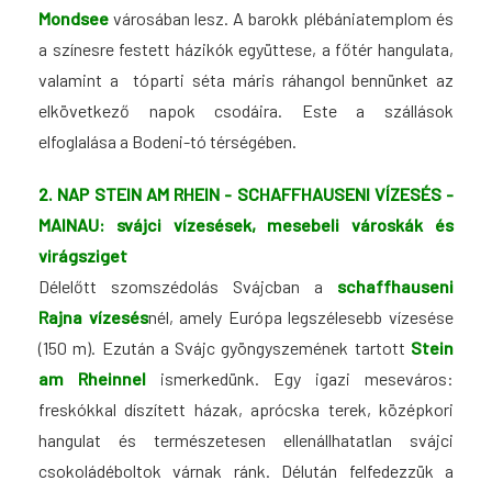
Mondsee
városában lesz.
A barokk plébániatemplom és
a színesre festett házikók együttese, a főtér hangulata,
valamint a tóparti séta máris ráhangol bennünket az
elkövetkező napok csodáira.
Este a szállások
elfoglalása a Bodeni-tó térségében.
2. NAP STEIN AM RHEIN - SCHAFFHAUSENI VÍZESÉS -
MAINAU: svájci
vízesések, mesebeli városkák és
virágsziget
Délelőtt szomszédolás Svájcban a
schaffhauseni
Rajna vízesés
nél, amely Európa legszélesebb vízesése
(150 m).
Ezután a Svájc gyöngyszemének tartott
Stein
am Rheinnel
ismerkedünk. Egy
igazi meseváros:
freskókkal díszített házak, aprócska terek, középkori
hangulat és természetesen ellenállhatatlan svájci
csokoládéboltok várnak ránk. Délután felfedezzük a