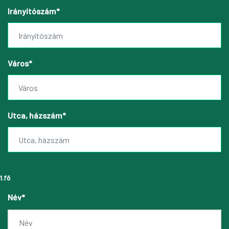
Irányítószám*
Város*
Utca, házszám*
1.fő
Név*