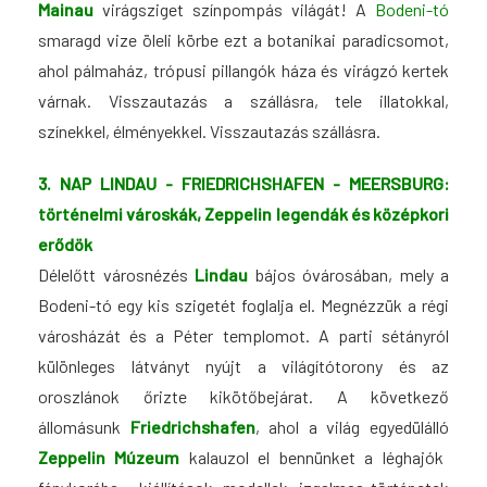
Mainau
virágsziget színpompás világát! A
Bodeni-tó
smaragd vize öleli körbe ezt a botanikai paradicsomot,
ahol pálmaház, trópusi pillangók háza és virágzó kertek
várnak. Visszautazás a szállásra, tele illatokkal,
színekkel, élményekkel. Visszautazás szállásra.
3. NAP LINDAU - FRIEDRICHSHAFEN - MEERSBURG:
t
örténelmi városkák, Zeppelin legendák és középkori
erődök
Délelőtt városnézés
Lindau
bájos óvárosában, mely a
Bodeni-tó egy kis szigetét foglalja el. Megnézzük a régi
városházát és a Péter templomot. A parti sétányról
különleges látványt nyújt a világítótorony és az
oroszlánok őrizte kikötőbejárat.
A következő
állomásunk
Friedrichshafen
, ahol a világ egyedülálló
Zeppelin Múzeum
kalauzol el bennünket a léghajók