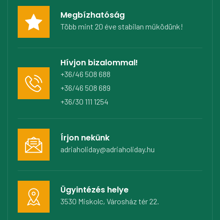
Megbízhatóság
Több mint 20 éve stabilan működünk!
Hívjon bizalommal!
+36/46 508 688
+36/46 508 689
+36/30 111 1254
Írjon nekünk
adriaholiday@adriaholiday.hu
Ügyintézés helye
3530 Miskolc, Városház tér 22.