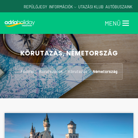
REPÜLŐJEGY
INFORMÁCIÓK
UTAZÁSI KLUB
AUTÓBUSZAINK
MENÜ
KÖRUTAZÁS, NÉMETORSZÁG
Főoldal
Körutazások
Körutazás
Németország
/
/
/