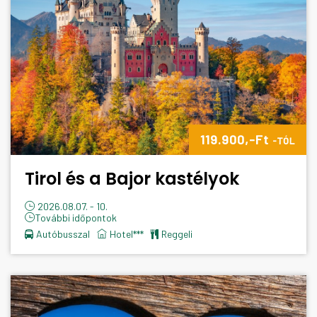
119.900,-Ft
-TÓL
Tirol és a Bajor kastélyok
2026.08.07. - 10.
További időpontok
Autóbusszal
hotel***
reggeli