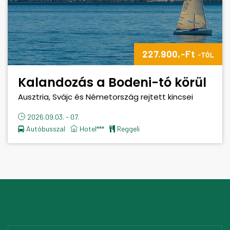
227.900,-Ft
-TÓL
Kalandozás a Bodeni-tó körül
Ausztria, Svájc és Németország rejtett kincsei
2026.09.03. - 07.
Autóbusszal
Hotel***
reggeli