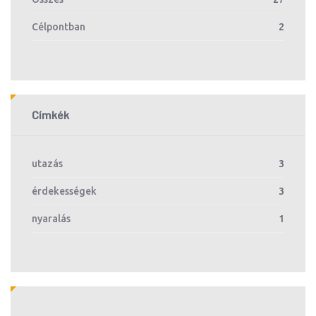
Célpontban
2
Címkék
utazás
3
érdekességek
3
nyaralás
1