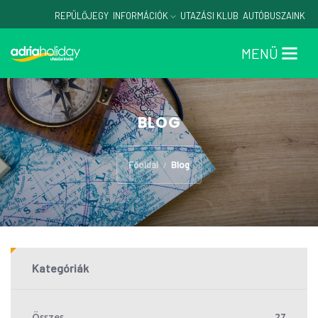
REPÜLŐJEGY
INFORMÁCIÓK
UTAZÁSI KLUB
AUTÓBUSZAINK
MENÜ
BLOG
Főoldal
Blog
/
Kategóriák
Összes
27