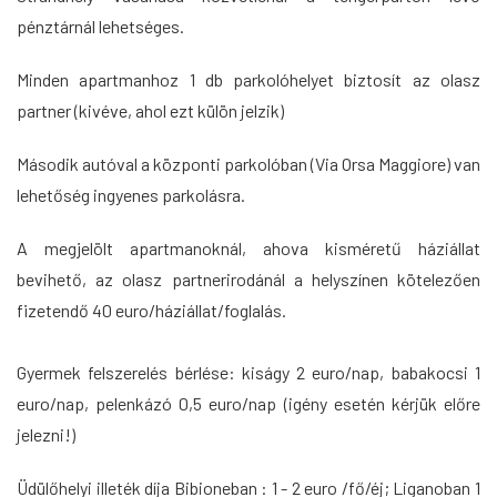
pénztárnál lehetséges.
Minden apartmanhoz 1 db parkolóhelyet biztosít az olasz
partner (kivéve, ahol ezt külön jelzik)
Második autóval a központi parkolóban (Via Orsa Maggiore) van
lehetőség ingyenes parkolásra.
A megjelölt apartmanoknál, ahova kisméretű háziállat
bevihető, az olasz partnerirodánál a helyszínen kötelezően
fizetendő 40 euro/háziállat/foglalás.
Gyermek felszerelés bérlése: kiságy 2 euro/nap, babakocsi 1
euro/nap, pelenkázó 0,5 euro/nap (igény esetén kérjük előre
jelezni!)
Üdülőhelyi illeték díja Bibioneban : 1 - 2 euro /fő/éj; Liganoban
1