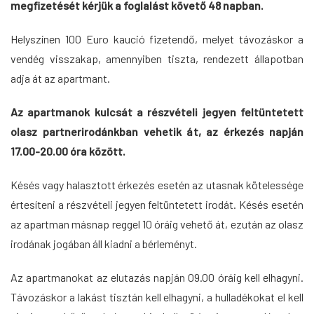
megfizetését kérjük a foglalást követő 48 napban.
Helyszínen 100 Euro kaució fizetendő, melyet távozáskor a
vendég visszakap, amennyiben tiszta, rendezett állapotban
adja át az apartmant.
Az apartmanok kulcsát a részvételi jegyen feltüntetett
olasz partnerirodánkban vehetik át, az érkezés napján
17.00-20.00 óra között.
Késés vagy halasztott érkezés esetén az utasnak kötelessége
értesíteni a részvételi jegyen feltüntetett irodát. Késés esetén
az apartman másnap reggel 10 óráig vehető át, ezután az olasz
irodának jogában áll kiadni a bérleményt.
Az apartmanokat az elutazás napján 09.00 óráig kell elhagyni.
Távozáskor a lakást tisztán kell elhagyni, a hulladékokat el kell