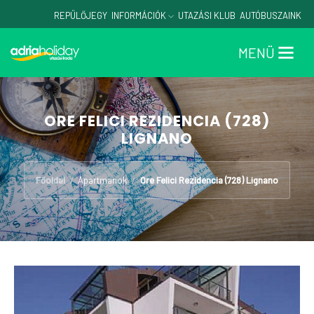
REPÜLŐJEGY
INFORMÁCIÓK
UTAZÁSI KLUB
AUTÓBUSZAINK
MENÜ
ORE FELICI REZIDENCIA (728)
LIGNANO
Főoldal
Apartmanok
Ore Felici Rezidencia (728) Lignano
/
/