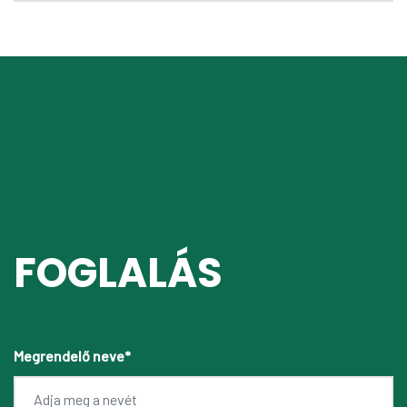
ORE FELICI
REZIDENCIA
(728) LIGNANO
FOGLALÁS
Megrendelő neve*