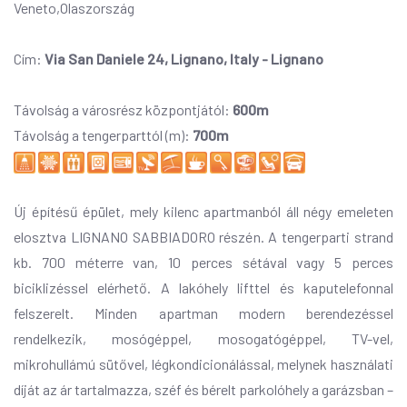
Veneto,Olaszország
Cím:
Via San Daniele 24, Lignano, Italy - Lignano
Távolság a városrész központjától:
600m
Távolság a tengerparttól (m):
700m
Új építésű épület, mely kilenc apartmanból áll négy emeleten
elosztva LIGNANO SABBIADORO részén. A tengerparti strand
kb. 700 méterre van, 10 perces sétával vagy 5 perces
biciklizéssel elérhető. A lakóhely lifttel és kaputelefonnal
felszerelt. Minden apartman modern berendezéssel
rendelkezik, mosógéppel, mosogatógéppel, TV-vel,
mikrohullámú sütővel, légkondicionálással, melynek használati
díját az ár tartalmazza, széf és bérelt parkolóhely a garázsban –