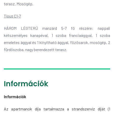
terasz. Mosógép.
Típus C1-7
HÁROM LÉGTERŰ manzárd 5-7 fő részére: nappali
kétszemélyes kanapéval, 1 szoba franciaággyal, 1 szoba
emeletes ággyal és 1 kinyitható ággyal, főzősarok, mosógép, 2
fürdőszoba, nagy berendezett terasz.
Információk
Információk
Az apartmanok díja tartalmazza a strandszervíz díját (1