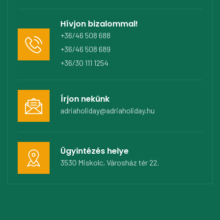
Hívjon bizalommal!
+36/46 508 688
+36/46 508 689
+36/30 111 1254
Írjon nekünk
adriaholiday@adriaholiday.hu
Ügyintézés helye
3530 Miskolc, Városház tér 22.