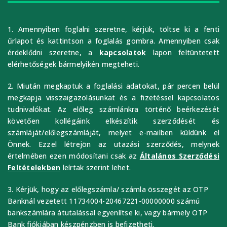
1. Amennyiben foglalni szeretne, kérjük, töltse ki a fenti
űrlapot és kattintson a foglalás gombra. Amennyiben csak
érdeklődni szeretne, a
kapcsolatok
lapon feltüntetett
elérhetőségek bármelyikén megteheti.
2. Miután megkaptuk a foglalási adatokat, pár percen belül
megkapja visszaigazolásunkat és a fizetéssel kapcsolatos
tudnivalókat. Az előleg számlánkra történő beérkezését
követően kollégáink elkészítik szerződését és
számláját/előlegszámláját, melyet e-mailben küldünk el
Önnek. Ezzel létrejön az utazási szerződés, melynek
értelmében ezen módosítani csak az
Általános Szerződési
Feltételekben
leírtak szerint lehet.
3. Kérjük, hogy az előlegszámla/ számla összegét az OTP
Banknál vezetett 11734004-20467221-00000000 számú
bankszámlára átutalással egyenlítse ki, vagy bármely OTP
Bank fiókjában készpénzben is befizetheti.