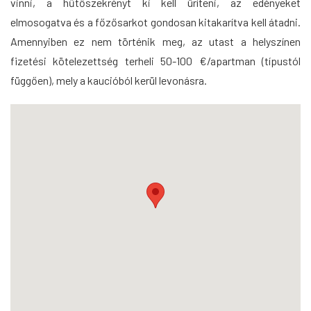
vinni, a hűtőszekrényt ki kell üríteni, az edényeket
elmosogatva és a főzősarkot gondosan kitakarítva kell átadni.
Amennyiben ez nem történik meg, az utast a helyszínen
fizetési kötelezettség terheli 50-100 €/apartman (típustól
függően), mely a kaucióból kerül levonásra.