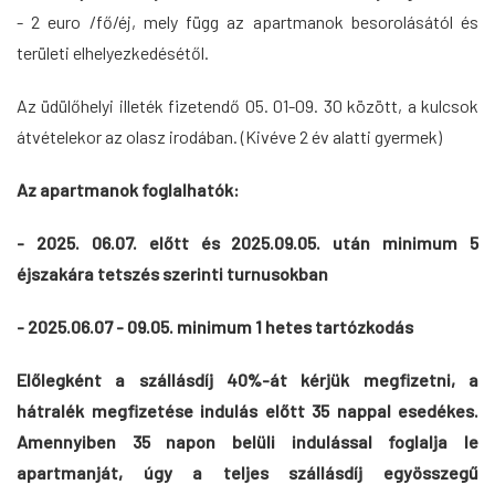
- 2
euro /fő/éj, mely függ az apartmanok besorolásától és
területi elhelyezkedésétől.
Az üdülőhelyi illeték fizetendő 05. 01-09. 30 között, a kulcsok
átvételekor az olasz irodában. (Kivéve 2 év alatti gyermek)
Az apartmanok foglalhatók:
- 2025
. 06.07. előtt és 2025.09.05. után minimum 5
éjszakára tetszés szerinti turnusokban
- 2025.06.07 - 09.05.
minimum 1 hetes tartózkodás
Előlegként a szállásdíj 40%-át kérjük megfizetni, a
hátralék megfizetése indulás előtt 35 nappal esedékes.
Amennyiben 35 napon belüli indulással foglalja le
apartmanját, úgy a teljes szállásdíj egyösszegű