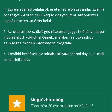
4. Egyéni szállásfoglalások esetén az előlegszámla/ számla
összegét 24 órán belül kérjük kiegyenlíteni, autóbuszos
utazás esetén 48 órán belül.
5. Az utazáshoz szükséges részvételi jegyet néhány nappal
indulás előtt küldjük el Önnek, melyben az utazáshoz
szükséges minden információt megtalál.
6. További kérdéseit az adriaholiday@adriaholiday.hu e-mail
címen felteheti.
Megbízhatóság
Több mint 20 éve stabilan működünk!