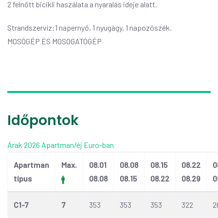
2 felnőtt bicikli haszálata a nyaralás ideje alatt.
Strandszervíz:1 napernyő, 1 nyugàgy, 1 napozószék.
MOSÓGÉP ÉS MOSOGATÓGÉP
Időpontok
Árak 2026 Apartman/éj Euro-ban
Apartman
Max.
08.01
08.08
08.15
08.22
0
típus
08.08
08.15
08.22
08.29
0
C1-7
7
353
353
353
322
2