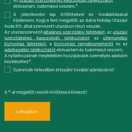
elolvastam, tudomásul veszem.*
A jelentkezési lap kitöltésével és továbbításával
kijelentem, hogy a fent megjelölt, az Adria Holiday Utazási
Iroda Kft. által szervezett utazáson részt veszek.
Az utazásszervező
általános szerződési feltételeit
, az
utazási
szerződéshez kapcsolódó tájékoztatót
az
útlemondási
biztosítás feltételeit
, a
biztosítási termékismertetőt
és az
adatkezelési tájékoztatót
elolvastam és tudomásul veszem.
A nyilatkozatnak megfelelően hozzájárulok személyes adataim
kezeléséhez*.
Szeretnék hírlevélben értesülni további ajánlatokról!
A *-al megjelölt mezők kitöltése kötelező!
Lefoglalom