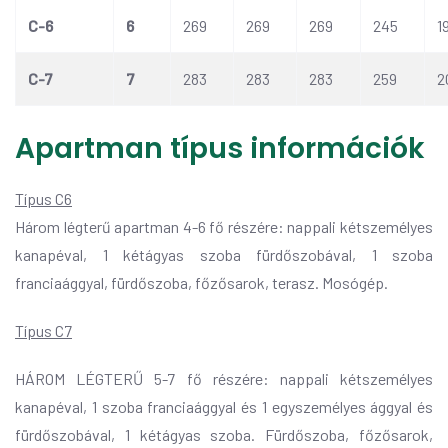
C-6
6
269
269
269
245
1
C-7
7
283
283
283
259
2
Apartman típus információk
Típus C6
Három légterű apartman 4-6 fő részére: nappali kétszemélyes
kanapéval, 1 kétágyas szoba fürdőszobával, 1 szoba
franciaággyal, fürdőszoba, főzősarok, terasz. Mosógép.
Típus C7
HÁROM LÉGTERŰ 5-7 fő részére: nappali kétszemélyes
kanapéval, 1 szoba franciaággyal és 1 egyszemélyes ággyal és
fürdőszobával, 1 kétágyas szoba. Fürdőszoba, főzősarok,