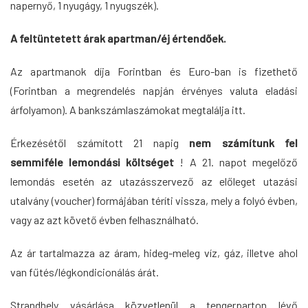
napernyő, 1 nyugágy, 1 nyugszék).
A feltüntetett árak apartman/éj értendőek.
Az apartmanok díja Forintban és Euro-ban is fizethető
(Forintban a megrendelés napján érvényes valuta eladási
árfolyamon). A bankszámlaszámokat megtalálja
itt
.
Érkezésétől számított 21 napig
nem számítunk fel
semmiféle lemondási költséget
! A 21. napot megelőző
lemondás esetén az utazásszervező az előleget utazási
utalvány (voucher) formájában téríti vissza, mely a folyó évben,
vagy az azt követő évben felhasználható.
Az ár tartalmazza az áram, hideg-meleg víz, gáz, illetve ahol
van fűtés/légkondicionálás árát.
Strandhely vásárlása közvetlenül a tengerparton lévő