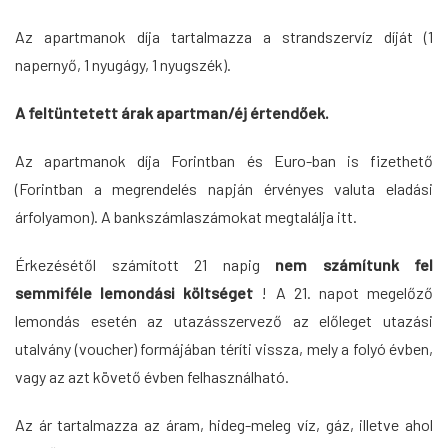
Az apartmanok díja tartalmazza a strandszervíz díját (1
napernyő, 1 nyugágy, 1 nyugszék).
A feltüntetett árak apartman/éj értendőek.
Az apartmanok díja Forintban és Euro-ban is fizethető
(Forintban a megrendelés napján érvényes valuta eladási
árfolyamon). A bankszámlaszámokat megtalálja
itt
.
Érkezésétől számított 21 napig
nem számítunk fel
semmiféle lemondási költséget
! A 21. napot megelőző
lemondás esetén az utazásszervező az előleget utazási
utalvány (voucher) formájában téríti vissza, mely a folyó évben,
vagy az azt követő évben felhasználható.
Az ár tartalmazza az áram, hideg-meleg víz, gáz, illetve ahol