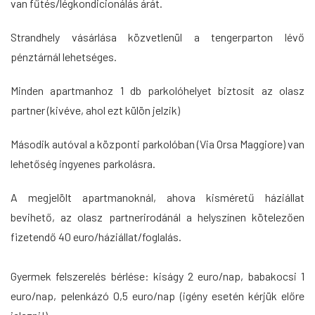
van fűtés/légkondicionálás árát.
Strandhely vásárlása közvetlenül a tengerparton lévő
pénztárnál lehetséges.
Minden apartmanhoz 1 db parkolóhelyet biztosít az olasz
partner (kivéve, ahol ezt külön jelzik)
Második autóval a központi parkolóban (Via Orsa Maggiore) van
lehetőség ingyenes parkolásra.
A megjelölt apartmanoknál, ahova kisméretű háziállat
bevihető, az olasz partnerirodánál a helyszínen kötelezően
fizetendő 40 euro/háziállat/foglalás.
Gyermek felszerelés bérlése: kiságy 2 euro/nap, babakocsi 1
euro/nap, pelenkázó 0,5 euro/nap (igény esetén kérjük előre