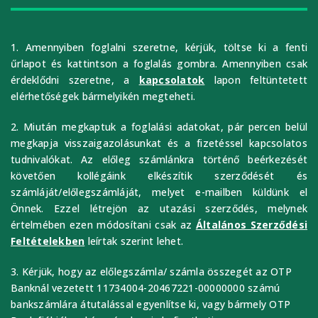
1. Amennyiben foglalni szeretne, kérjük, töltse ki a fenti
űrlapot és kattintson a foglalás gombra. Amennyiben csak
érdeklődni szeretne, a
kapcsolatok
lapon feltüntetett
elérhetőségek bármelyikén megteheti.
2. Miután megkaptuk a foglalási adatokat, pár percen belül
megkapja visszaigazolásunkat és a fizetéssel kapcsolatos
tudnivalókat. Az előleg számlánkra történő beérkezését
követően kollégáink elkészítik szerződését és
számláját/előlegszámláját, melyet e-mailben küldünk el
Önnek. Ezzel létrejön az utazási szerződés, melynek
értelmében ezen módosítani csak az
Általános Szerződési
Feltételekben
leírtak szerint lehet.
3. Kérjük, hogy az előlegszámla/ számla összegét az OTP
Banknál vezetett 11734004-20467221-00000000 számú
bankszámlára átutalással egyenlítse ki, vagy bármely OTP