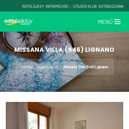
REPÜLŐJEGY
INFORMÁCIÓK
UTAZÁSI KLUB
AUTÓBUSZAINK
MENÜ
MISSANA VILLA (546) LIGNANO
Főoldal
Apartmanok
Missana Villa (546) Lignano
/
/