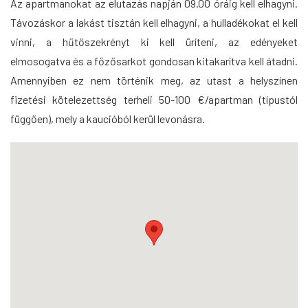
Az apartmanokat az elutazás napján 09.00 óráig kell elhagyni.
Távozáskor a lakást tisztán kell elhagyni, a hulladékokat el kell
vinni, a hűtőszekrényt ki kell üríteni, az edényeket
elmosogatva és a főzősarkot gondosan kitakarítva kell átadni.
Amennyiben ez nem történik meg, az utast a helyszínen
fizetési kötelezettség terheli 50-100 €/apartman (típustól
függően), mely a kaucióból kerül levonásra.