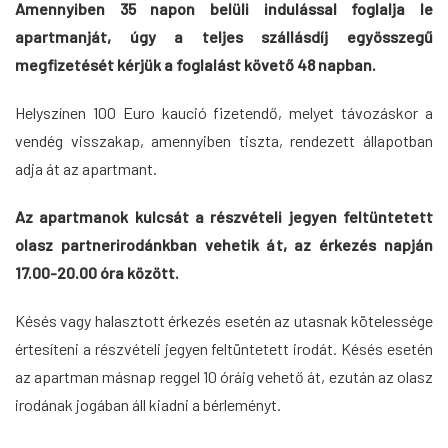
Amennyiben 35 napon belüli indulással foglalja le
apartmanját, úgy a teljes szállásdíj egyösszegű
megfizetését kérjük a foglalást követő 48 napban.
Helyszínen 100 Euro kaució fizetendő, melyet távozáskor a
vendég visszakap, amennyiben tiszta, rendezett állapotban
adja át az apartmant.
Az apartmanok kulcsát a részvételi jegyen feltüntetett
olasz partnerirodánkban vehetik át, az érkezés napján
17.00-20.00 óra között.
Késés vagy halasztott érkezés esetén az utasnak kötelessége
értesíteni a részvételi jegyen feltüntetett irodát. Késés esetén
az apartman másnap reggel 10 óráig vehető át, ezután az olasz
irodának jogában áll kiadni a bérleményt.