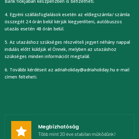
Bank fiókjában készpénzben is befizetheti.
4. Egyéni szállásfoglalások esetén az előlegszámla/ számla
összegét 24 órán belül kérjük kiegyenlíteni, autóbuszos
utazás esetén 48 órán belül.
5. Az utazáshoz szükséges részvételi jegyet néhány nappal
indulás előtt küldjük el Önnek, melyben az utazáshoz
szükséges minden információt megtalál.
6. További kérdéseit az adriaholiday@adriaholiday.hu e-mail
címen felteheti.
Megbízhatóság
Több mint 20 éve stabilan működünk!