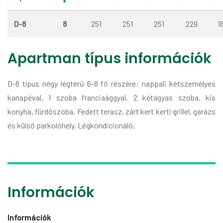
D-8
8
251
251
251
229
1
Apartman típus információk
D-8 típus négy légterű 6-8 fő részére: nappali kétszemélyes
kanapéval, 1 szoba franciaággyal, 2 kétágyas szoba, kis
konyha, fürdőszoba. Fedett terasz, zárt kert kerti grillel, garázs
és külső parkolóhely. Légkondicionáló.
Információk
Információk