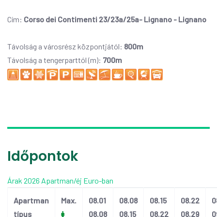
Cím:
Corso dei Contimenti 23/23a/25a- Lignano - Lignano
Távolság a városrész központjától:
800m
Távolság a tengerparttól (m):
700m
Időpontok
Árak 2026 Apartman/éj Euro-ban
Apartman
Max.
08.01
08.08
08.15
08.22
0
típus
08.08
08.15
08.22
08.29
0