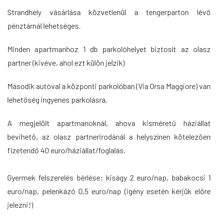
Strandhely vásárlása közvetlenül a tengerparton lévő
pénztárnál lehetséges.
Minden apartmanhoz 1 db parkolóhelyet biztosít az olasz
partner (kivéve, ahol ezt külön jelzik)
Második autóval a központi parkolóban (Via Orsa Maggiore) van
lehetőség ingyenes parkolásra.
A megjelölt apartmanoknál, ahova kisméretű háziállat
bevihető, az olasz partnerirodánál a helyszínen kötelezően
fizetendő 40 euro/háziállat/foglalás.
Gyermek felszerelés bérlése: kiságy 2 euro/nap, babakocsi 1
euro/nap, pelenkázó 0,5 euro/nap (igény esetén kérjük előre
jelezni!)