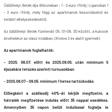
Üdülőhelyi illeték díja Bibioneban : 1 - 2 euro /fő/éj; Liganoban
1
- 2
euro /fő/éj, mely függ az apartmanok besorolásától és
területi elhelyezkedésétől.
Az üdülőhelyi illeték fizetendő 05. 01-09. 30 között, a kulcsok
átvételekor az olasz irodában. (Kivéve 2 év alatti gyermek)
Az apartmanok foglalhatók:
- 2025
. 06.07. előtt és 2025.09.05. után minimum 5
éjszakára tetszés szerinti turnusokban
- 2025.06.07 - 09.05.
minimum 1 hetes tartózkodás
Előlegként a szállásdíj 40%-át kérjük megfizetni, a
hátralék megfizetése indulás előtt 35 nappal esedékes.
Amennyiben 35 napon belüli indulással foglalja le