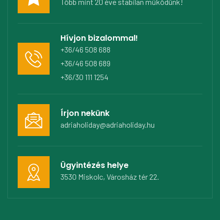
Több mint 20 éve stabilan működünk!
Hívjon bizalommal!
+36/46 508 688
+36/46 508 689
+36/30 111 1254
Írjon nekünk
adriaholiday@adriaholiday.hu
Ügyintézés helye
3530 Miskolc, Városház tér 22.