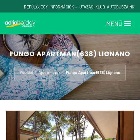
REPÜLŐJEGY
INFORMÁCIÓK
UTAZÁSI KLUB
AUTÓBUSZAINK
MENÜ
FUNGO APARTMAN(638) LIGNANO
Főoldal
Apartmanok
Fungo Apartman(638) Lignano
/
/