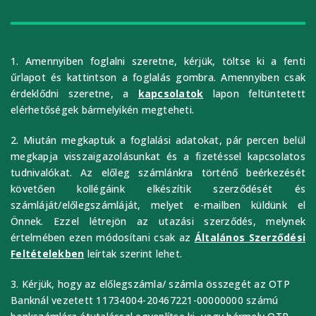
1. Amennyiben foglalni szeretne, kérjük, töltse ki a fenti
űrlapot és kattintson a foglalás gombra. Amennyiben csak
érdeklődni szeretne, a
kapcsolatok
lapon feltüntetett
elérhetőségek bármelyikén megteheti.
2. Miután megkaptuk a foglalási adatokat, pár percen belül
megkapja visszaigazolásunkat és a fizetéssel kapcsolatos
tudnivalókat. Az előleg számlánkra történő beérkezését
követően kollégáink elkészítik szerződését és
számláját/előlegszámláját, melyet e-mailben küldünk el
Önnek. Ezzel létrejön az utazási szerződés, melynek
értelmében ezen módosítani csak az
Általános Szerződési
Feltételekben
leírtak szerint lehet.
3. Kérjük, hogy az előlegszámla/ számla összegét az OTP
Banknál vezetett 11734004-20467221-00000000 számú