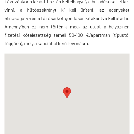
Távozáskor a lakást tisztán kell elhagyni, a hulladékokat el kell
vinni, a hűtőszekrényt ki kell üríteni, az edényeket
elmosogatva és a főzősarkot gondosan kitakarítva kell átadni.
Amennyiben ez nem történik meg, az utast a helyszínen
fizetési kötelezettség terheli 50-100 €/apartman (típustól
függően), mely a kaucióból kerül levonásra.