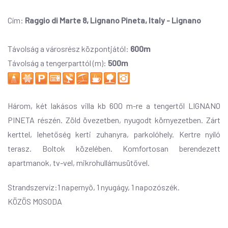
Cím:
Raggio di Marte 8, Lignano Pineta, Italy - Lignano
Távolság a városrész központjától:
600m
Távolság a tengerparttól (m):
500m
Három, két lakásos villa kb 600 m-re a tengertől LIGNANO
PINETA részén. Zöld övezetben, nyugodt környezetben. Zárt
kerttel, lehetőség kerti zuhanyra, parkolóhely. Kertre nyíló
terasz. Boltok közelében. Komfortosan berendezett
apartmanok, tv-vel, mikrohullámusütővel.
Strandszervíz:1 napernyõ, 1 nyugágy, 1 napozószék.
KÖZÖS MOSODA