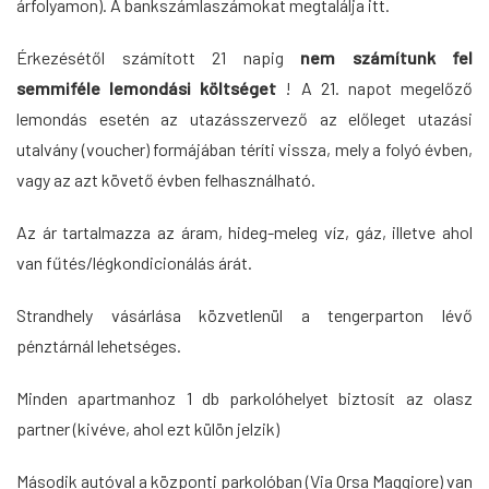
árfolyamon). A bankszámlaszámokat megtalálja
itt
.
Érkezésétől számított 21 napig
nem számítunk fel
semmiféle lemondási költséget
! A 21. napot megelőző
lemondás esetén az utazásszervező az előleget utazási
utalvány (voucher) formájában téríti vissza, mely a folyó évben,
vagy az azt követő évben felhasználható.
Az ár tartalmazza az áram, hideg-meleg víz, gáz, illetve ahol
van fűtés/légkondicionálás árát.
Strandhely vásárlása közvetlenül a tengerparton lévő
pénztárnál lehetséges.
Minden apartmanhoz 1 db parkolóhelyet biztosít az olasz
partner (kivéve, ahol ezt külön jelzik)
Második autóval a központi parkolóban (Via Orsa Maggiore) van