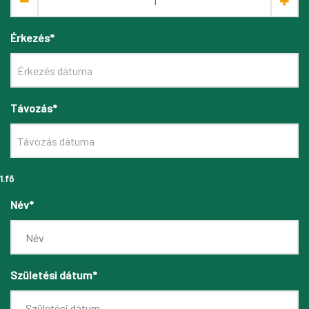
Érkezés*
Távozás*
1.fő
Név*
Születési dátum*