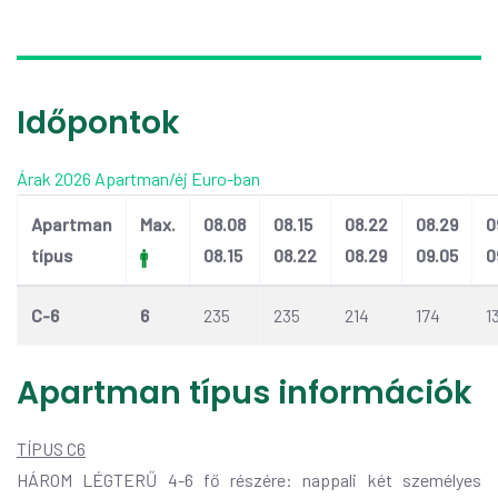
Időpontok
Árak 2026 Apartman/éj Euro-ban
Apartman
Max.
08.08
08.15
08.22
08.29
0
típus
08.15
08.22
08.29
09.05
0
C-6
6
235
235
214
174
1
Apartman típus információk
TÍPUS C6
HÁROM LÉGTERŰ 4-6 fő részére: nappali két személyes