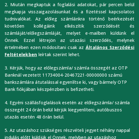
2. Miután megkaptuk a foglalási adatokat, pár percen belül
megkapja visszaigazolásunkat és a fizetéssel kapcsolatos
tudnivalókat. Az előleg számlánkra történő beérkezését
követően kollégáink elkészítik szerződését és
számláját/előlegszámláját, melyet e-mailben küldünk el
Önnek. Ezzel létrejön az utazási szerződés, melynek
értelmében ezen módosítani csak az
Általános Szerződési
Feltételekben
leírtak szerint lehet.
3. Kérjük, hogy az előlegszámla/ számla összegét az OTP
Banknál vezetett 11734004-20467221-00000000 számú
bankszámlára átutalással egyenlítse ki, vagy bármely OTP
Bank fiókjában készpénzben is befizetheti.
4. Egyéni szállásfoglalások esetén az előlegszámla/ számla
összegét 24 órán belül kérjük kiegyenlíteni, autóbuszos
utazás esetén 48 órán belül.
5. Az utazáshoz szükséges részvételi jegyet néhány nappal
indulás előtt küldjük el Önnek, melyben az utazáshoz