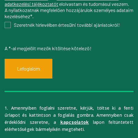
adatkezelési tájékoztatót
elolvastam és tudomásul veszem.
A nyilatkozatnak megfelelően hozzájárulok személyes adataim
kezeléséhez*.
Szeretnék hírlevélben értesülni további ajánlatokról!
A *-al megjelölt mezők kitöltése kötelező!
Lefoglalom
1. Amennyiben foglalni szeretne, kérjük, töltse ki a fenti
űrlapot és kattintson a foglalás gombra. Amennyiben csak
érdeklődni szeretne, a
kapcsolatok
lapon feltüntetett
elérhetőségek bármelyikén megteheti.