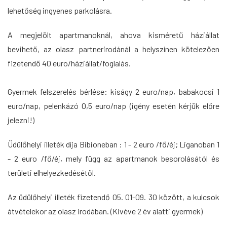
lehetőség ingyenes parkolásra.
A megjelölt apartmanoknál, ahova kisméretű háziállat
bevihető, az olasz partnerirodánál a helyszínen kötelezően
fizetendő 40 euro/háziállat/foglalás.
Gyermek felszerelés bérlése: kiságy 2 euro/nap, babakocsi 1
euro/nap, pelenkázó 0,5 euro/nap (igény esetén kérjük előre
jelezni!)
Üdülőhelyi illeték díja Bibioneban : 1 - 2 euro /fő/éj; Liganoban
1
- 2
euro /fő/éj, mely függ az apartmanok besorolásától és
területi elhelyezkedésétől.
Az üdülőhelyi illeték fizetendő 05. 01-09. 30 között, a kulcsok
átvételekor az olasz irodában. (Kivéve 2 év alatti gyermek)