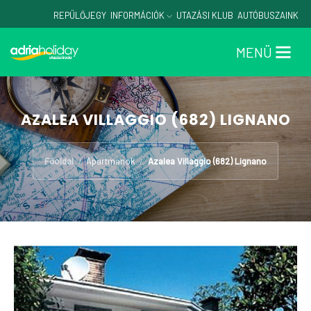
REPÜLŐJEGY
INFORMÁCIÓK
UTAZÁSI KLUB
AUTÓBUSZAINK
MENÜ
AZALEA VILLAGGIO (682) LIGNANO
Főoldal
Apartmanok
Azalea Villaggio (682) Lignano
/
/