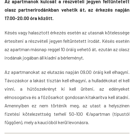
Az apartmanok kulcsát a részvételi jegyen feltüntetett
olasz partnerirodánkban vehetik át, az érkezés napján
17.00-20.00 óra között.
Késés vagy halasztott érkezés esetén az utasnak kötelessége
értesíteni a részvételi jegyen feltüntetett irodát. Késés esetén
az apartman másnap reggel 10 óráig vehető át, ezután az olasz
irodának jogában áll kiadni a bérleményt.
Az apartmanokat az elutazás napján 09.00 óráig kell elhagyni.
Távozáskor a lakást tisztán kell elhagyni, a hulladékokat el kell
vinni, a hűtőszekrényt ki kell üríteni, az edényeket
elmosogatva és a főzősarkot gondosan kitakarítva kell átadni.
Amennyiben ez nem történik meg, az utast a helyszínen
fizetési kötelezettség terheli 50-100 €/apartman (típustól
függően), mely a kaucióból kerül levonásra.