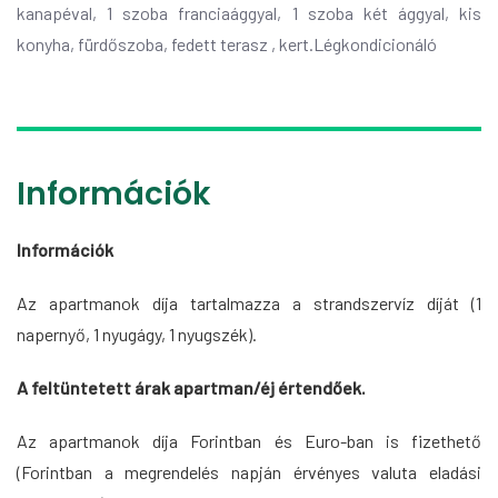
kanapéval, 1 szoba franciaággyal, 1 szoba két ággyal, kis
konyha, fürdőszoba, fedett terasz , kert.Légkondicionáló
Információk
Információk
Az apartmanok díja tartalmazza a strandszervíz díját (1
napernyő, 1 nyugágy, 1 nyugszék).
A feltüntetett árak apartman/éj értendőek.
Az apartmanok díja Forintban és Euro-ban is fizethető
(Forintban a megrendelés napján érvényes valuta eladási